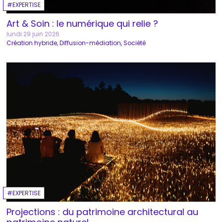
EXPERTISE
Art & Soin : le numérique qui relie ?
lundi 29 juin 2026
Création hybride
Diffusion-médiation
Société
EXPERTISE
Projections : du patrimoine architectural au