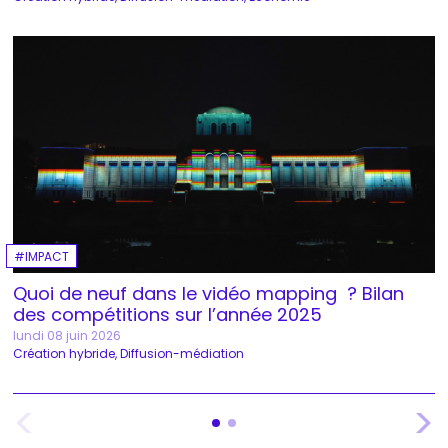
IMPACT
Quoi de neuf dans le vidéo mapping ? Bilan
des compétitions sur l’année 2025
lundi 08 juin 2026
Création hybride
Diffusion-médiation
<
>