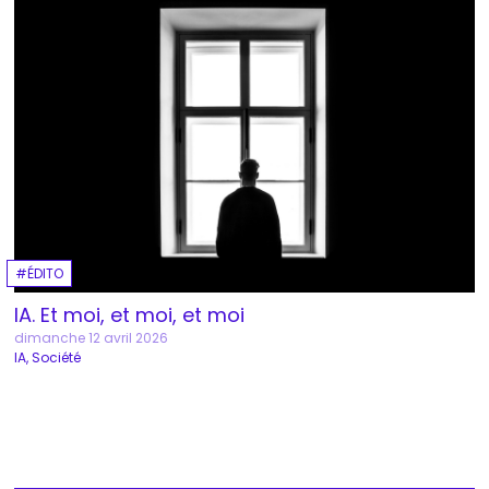
ÉDITO
IA. Et moi, et moi, et moi
dimanche 12 avril 2026
IA
Société