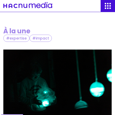
À la une
expertise
impact