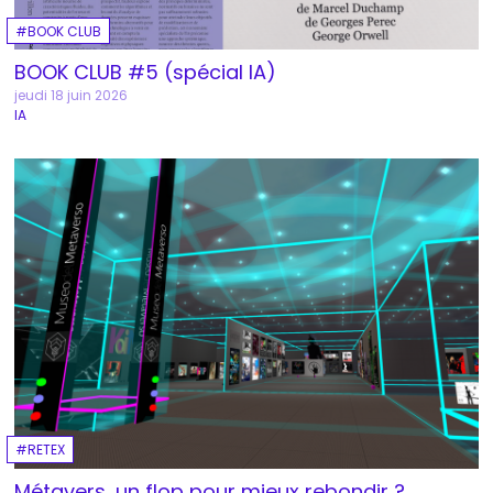
BOOK CLUB
BOOK CLUB #5 (spécial IA)
jeudi 18 juin 2026
IA
RETEX
Métavers, un flop pour mieux rebondir ?