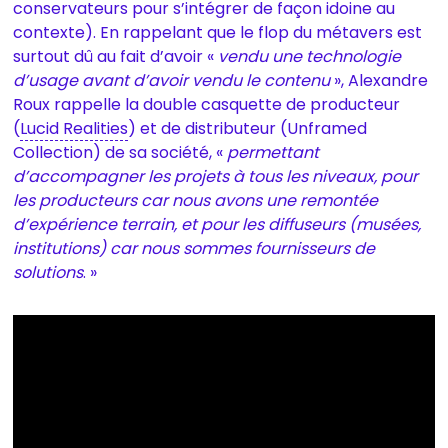
conservateurs pour s’intégrer de façon idoine au
contexte). En rappelant que le flop du métavers est
surtout dû au fait d’avoir «
vendu une technologie
d’usage avant d’avoir vendu le contenu
», Alexandre
Roux rappelle la double casquette de producteur
(
Lucid Realities
) et de distributeur (Unframed
Collection) de sa société, «
permettant
d’accompagner les projets à tous les niveaux, pour
les producteurs car nous avons une remontée
d’expérience terrain, et pour les diffuseurs (musées,
institutions) car nous sommes fournisseurs de
solutions
. »