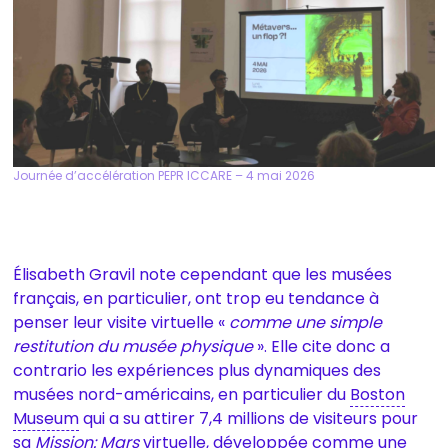
Journée d’accélération PEPR ICCARE – 4 mai 2026
Élisabeth Gravil note cependant que les musées
français, en particulier, ont trop eu tendance à
penser leur visite virtuelle «
comme une simple
restitution du musée physique
». Elle cite donc a
contrario les expériences plus dynamiques des
musées nord-américains, en particulier du
Boston
Museum
qui a su attirer 7,4 millions de visiteurs pour
sa
Mission: Mars
virtuelle, développée comme une