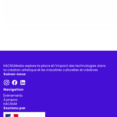
EXPERTISE
Qui finance la création immersive ?
lundi 18 mai 2026
Création hybride
Diffusion-médiation
Économie
HACNUMedia explore la place et l’impact des technologies dans
la création artistique et les industries culturelles et créatives.
Suivez-nous
Navigation
Événements
À propos
HACNUM
Soutenu par