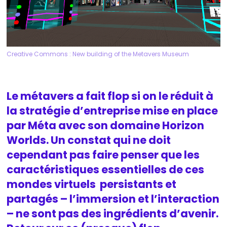
Creative Commons : New building of the Metavers Museum
Le métavers a fait flop si on le réduit à
la stratégie d’entreprise mise en place
par Méta avec son domaine Horizon
Worlds. Un constat qui ne doit
cependant pas faire penser que les
caractéristiques essentielles de ces
mondes virtuels persistants et
partagés – l’immersion et l’interaction
– ne sont pas des ingrédients d’avenir.