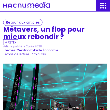
Retour aux articles
Métavers, un flop pour
mieux rebondir ?
RETEX
Article publié le 2 juin 2026
Thèmes :
Création hybride
Économie
Temps de lecture : 7 minutes