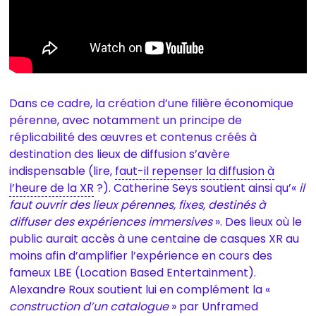
Dans ce cadre, la création d’une filière économique
pérenne, avec notamment un principe de
réplicabilité des œuvres et contenus créés à
destination des lieux de diffusion s’avère
indispensable (lire,
faut-il repenser la diffusion à
l’heure de la XR
?). Catherine Seys soutient ainsi qu’«
il
faut ouvrir des lieux pérennes, fixes, destinés à
diffuser des expériences immersives
». Des lieux où le
public aurait accès à une centaine de casques XR au
moins afin d’amplifier l’expérience en cours des
fameux LBE (Location Based Entertainment).
Alexandre Roux soutient lui en complément la «
construction d’un catalogue
» par Unframed