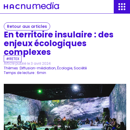
Retour aux articles
En territoire insulaire : des
enjeux écologiques
complexes
RETEX
Article publié le 3 avril 2024
Thèmes :
Diffusion-médiation
Écologie
Société
Temps de lecture : 6min