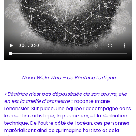
Wood Wide Web – de Béatrice Lartigue
« Béatrice n’est pas dépossédée de son œuvre, elle
en est la cheffe d’orchestre »
raconte Imane
Lehérissier. Sur place, une équipe l’accompagne dans
la direction artistique, la production, et la réalisation
technique. De l’autre côté de l’océan, ces personnes
matérialisent ainsi ce qu’imagine l’artiste et cela