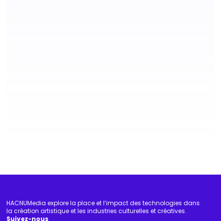
AGENDA
Agenda de juin : expositions et talks à suivre
jeudi 28 mai 2026
Création hybride
Diffusion-médiation
Écologie
Société
HACNUMedia explore la place et l’impact des technologies dans
la création artistique et les industries culturelles et créatives.
Suivez-nous