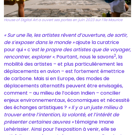
House of Digital Art a ouvert ses portes en juin 2023 sur l’île Maurice
« Sur une île, les artistes rêvent d’ouverture, de sortir,
de s’exposer dans le monde »
ajoute la curatrice
pour qui « c
‘est le propre des artistes que de voyager,
2
rencontrer, explorer ».
Pourtant, nous le savons
, la
mobilité des artistes – et plus particulièrement les
déplacements en avion – est fortement émettrice
de carbone. Mais si en Europe, des modes de
déplacements alternatifs peuvent être envisagés,
comment – au milieu de l’océan Indien – concilier
enjeux environnementaux, économiques et nécessité
des échanges artistiques ?
« Il y a un juste milieu à
trouver entre l’intention, la volonté, et l’intérêt de
présenter certaines œuvres »
témoigne Imane
Lehérissier. Ainsi pour l’exposition à venir, elle se