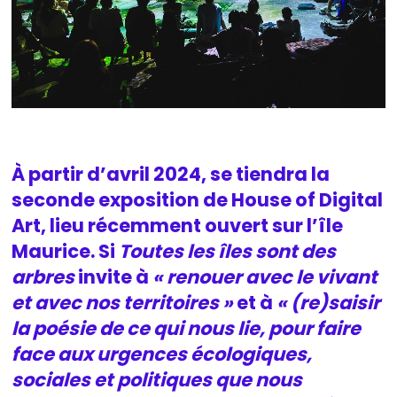
À partir d’avril 2024, se tiendra la
seconde exposition de House of Digital
Art, lieu récemment ouvert sur l’île
Maurice. Si
Toutes les îles sont des
arbres
invite à
« renouer avec le vivant
et avec nos territoires »
et à
« (re)saisir
la poésie de ce qui nous lie, pour faire
face aux urgences écologiques,
sociales et politiques que nous