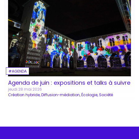
AGENDA
Agenda de juin : expositions et talks à suivre
jeudi 28 mai 2026
Création hybride
Diffusion-médiation
Écologie
Société