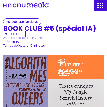
Retour aux articles
BOOK CLUB #5 (spécial IA)
BOOK CLUB
Article publié le 18 juin 2026
Thèmes :
IA
Temps de lecture : 5 minutes